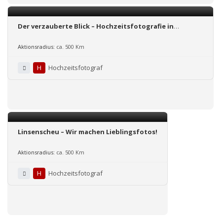
Der verzauberte Blick – Hochzeitsfotografie in
Niedersachsen, Hamburg, Bremen und ganz
Deutschland
Aktionsradius:
ca. 500 Km
H
Hochzeitsfotograf
Linsenscheu – Wir machen Lieblingsfotos!
Aktionsradius:
ca. 500 Km
H
Hochzeitsfotograf