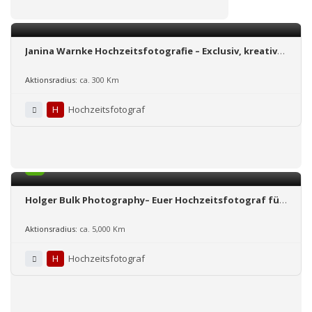
Janina Warnke Hochzeitsfotografie – Exclusiv, kreativ
und emotional
Aktionsradius:
ca. 300 Km
H
Hochzeitsfotograf
5.0
Holger Bulk Photography– Euer Hochzeitsfotograf für
Osnabrück und Deutschland
Aktionsradius:
ca. 5,000 Km
H
Hochzeitsfotograf