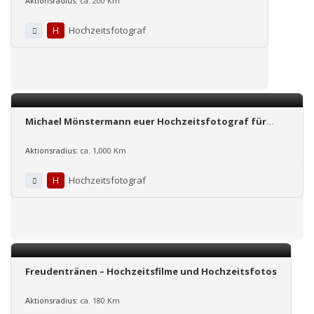
Aktionsradius:
ca. 200 Km
H
Hochzeitsfotograf
Michael Mönstermann euer Hochzeitsfotograf für
Osnabrück, Münster, Bielefeld, Oldenburg und den
Rest der Welt!
Aktionsradius:
ca. 1,000 Km
H
Hochzeitsfotograf
Freudentränen – Hochzeitsfilme und Hochzeitsfotos
Aktionsradius:
ca. 180 Km