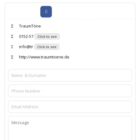
TraumTöne
0152-57
Click to see
info@tr
Click to see
http://www.traumtoene.de