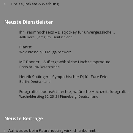
Preise, Pakete & Werbung
Neuste Dienstleister
Ihr Traumhochzeits – Discjockey für unvergessliche
Aaltukerei, Jemgum, Deutschland
Momente!
Pianist
Weidstrasse 7, 8132 Egg, Schweiz
MC-Banner – Außergewöhnliche Hochzeitsprodute
Dreis-Brück, Deutschland
Henrik Suttinger – Sympathischer DJ für Eure Feier
Berlin, Deutschland
Fotografie LebensArt – echte, natürliche Hochzeitsfotografie
Wacholderstieg 30, 25421 Pinneberg, Deutschland
mit Seele für Eure Erinnerungen!
Neuste Beiträge
Auf was es beim Paarshooting wirklich ankommt…