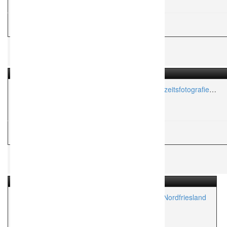
Aktionsradius:
ca. 50 Km
H
Hochzeitsfotograf
Fotostudio Little Moments – Emotionale Hochzeitsfotografie
für die Ewigkeit
Aktionsradius:
ca. 1,000 Km
H
Hochzeitsfotograf
beachtenswert fotografie – Ihre Fotografin in Nordfriesland
Aktionsradius:
ca. 150 Km