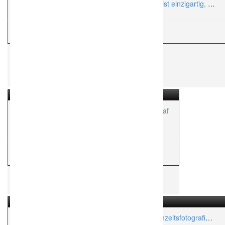
Jens Rothenburg Fotografie – Eure Hochzeit ist einzigartig, –
und ich mache sie unvergesslich!
H
Hochzeitsfotograf
Dirk Schönfeldt | People- und Hochzeitsfotograf
Aktionsradius:
ca. 1,000 Km
H
Hochzeitsfotograf
Fotografie LebensArt – echte, natürliche Hochzeitsfotografie