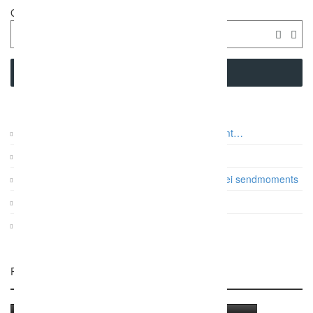
Geolocation
SEARCH
Auf was es beim Paarshooting wirklich ankommt…
Vintage Gartenhochzeit
Papeterie: Die Farb- und Designtrends 2017 bei sendmoments
Gatsby Hochzeit im Dauphin Speed Event
KRUU Fotobox mit Sofortausdruck
Related Listings