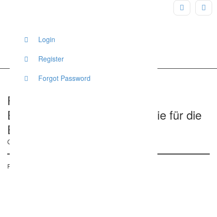
Login
Register
Forgot Password
Fotostudio Little Moments –
Emotionale Hochzeitsfotografie für die
Ewigkeit
Großflecken 51, Neumünster, Deutschland
Posted on 7. Juni 2017