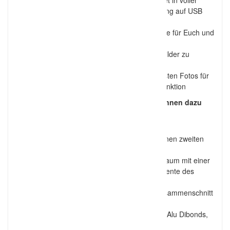
Bereitstellung der Digitalbilder, bearbeitet in voller
Auflösung und zur freien privaten Nutzung auf USB
Stick
eigene passwortgeschützte Onlinegalerie für Euch und
eure Gäste
Möglichkeit der Gäste, für sich eigene Bilder zu
bestellen
Eigene Smartphone App mit den schönsten Fotos für
immer auf eurem Handy – mit Teilen-Funktion
Weitere Dienstleistungen und Produkte können dazu
gebucht werden:
Braut Make up und Haarstyling
Begleitung des Hochzeitstages durch einen zweiten
Fotografen
Videobegleitung für den gesamten Zeitraum mit einer
Zusammenfassung der schönsten Momente des
Tages
Berührender und wundervoller Videozusammenschnitt
des gesamten Tages
Produkte wie handgefertigte Fotoalben, Alu Dibonds,
Galerieprints, Leinwände, Prints