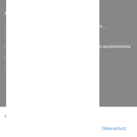
Neuste Beiträge
Auf was es beim Paarshooting wirklich ankommt…
Vintage Gartenhochzeit
Papeterie: Die Farb- und Designtrends 2017 bei sendmoments
Gatsby Hochzeit im Dauphin Speed Event
KRUU Fotobox mit Sofortausdruck
© Copyright - weddchecker.de 2016
AGB
Impressum
Datenschutz