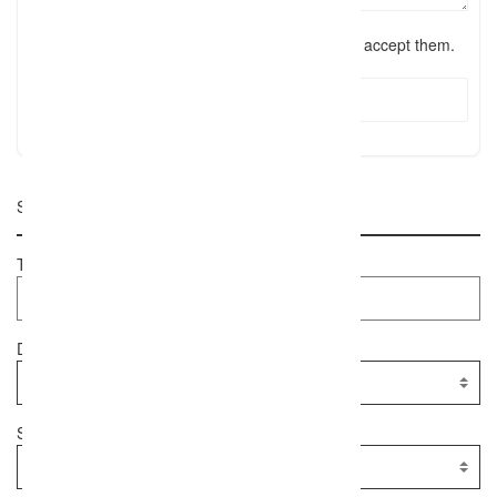
I have read the
terms and conditions
and accept them.
Submit Review
Suche
Textsuche
Dienstleister
Standort