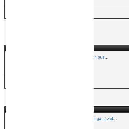
mit Seele für Eure Erinnerungen!
H
Hochzeitsfotograf
Quirin Photography – Eure Hochzeitsfotografen aus
Norddeutschland
Aktionsradius:
ca. 150 Km
H
Hochzeitsfotograf
Antje Erler Fotografie – Hochzeitsfotografin mit ganz viel
Liebe zum Detail