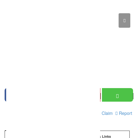
Print
Claim
Report
Information
Details & Links