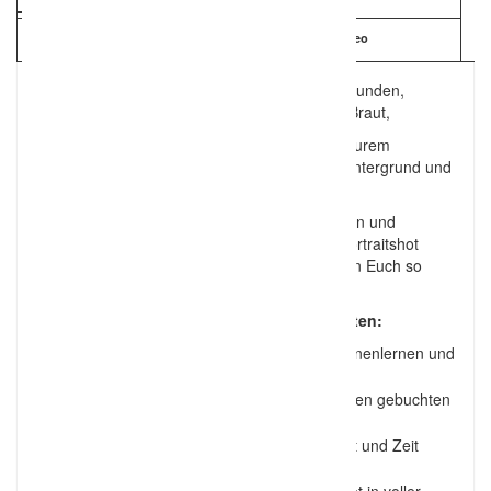
Kartenansicht
Video
Unsere Hochzeitsreportagen beginnen ab 3 Stunden,
meistens beginnend beim Getting Ready der Braut,
also dem stylen und ankleiden der Braut. An eurem
Hochzeitstag verhalten wir uns meistens im Hintergrund und
halten den Tag als stiller Beobachter fest.
Nur so haben wir die Möglichkeit, die schönsten und
emotionalsten Momente festzuhalten. Beim Portraitshot
greifen wir dann doch etwas ein und versuchen Euch so
perfekt wie möglich in Szene zu setzen.
In jeder Reportage ist auf jeden Fall enthalten:
Ein ausführliches Vorgespräch zum Kennenlernen und
Besprechung der Details
Die Reportage des Hochzeitstages für den gebuchten
Zeitraum
Portrait- und Gruppenaufnahmen an Ort und Zeit
eurer Wahl