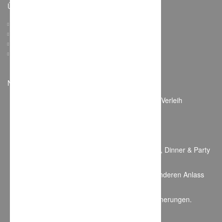
Über Weddchecker
Kontakt
Über Uns
Einsendungen
Preise, Pakete & Werbung
Neuste Dienstleister
Dekoria – Dekorations- und Stuhlhussen Verleih
Am Aschenweg 34, Heigenbrücken, Deutschland
Mobile Hochzeitsstylistin
Stockach, Deutschland
Olivia – Sängerin und DJane für Trauung, Dinner & Party
Nürnberg, Deutschland
Event-Wichtel, Ihr Partner für Ihren besonderen Anlass
Rotdornweg 20, 14979 Großbeeren, Deutschland
Stage99Photography – Wir schaffen Erinnerungen.
41751 Viersen, Deutschland