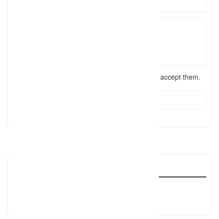
I have read the
terms and conditions
and accept them.
Send Message
Reviews
There are no reviews yet, why not be the first?