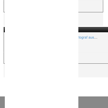
H
Hochzeitsfotograf
HOHMUTH FOTOGRAFIE – Euer Hochzeitsfotograf aus
Marne in Dithmarschen.
Aktionsradius:
ca. 300 Km
H
Hochzeitsfotograf