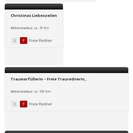
Christinas Liebeszeilen
Aktionsradius:
ca. 70 Km
F
Freie Redner
Traumerfüllerin – Freie Traurednerin,
Zeremonienmeisterin und Helferlein für
Heiratsanträge für Niederbayern und die Oberpfalz
Aktionsradius:
ca. 100 Km
F
Freie Redner