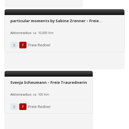
particular moments by Sabine Zrenner – Freie
Trauungen, wann, wo und wie Ihr wollt!
Aktionsradius:
ca. 10,000 Km
F
Freie Redner
Svenja Scheumann – Freie Traurednerin
Aktionsradius:
ca. 100 Km
F
Freie Redner