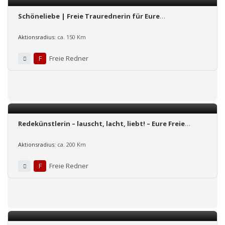
Schöneliebe | Freie Traurednerin für Eure
unvergesslich schöne Trauung
Aktionsradius:
ca. 150 Km
F
Freie Redner
Redekünstlerin – lauscht, lacht, liebt! – Eure Freie
Trauung.
Aktionsradius:
ca. 200 Km
F
Freie Redner