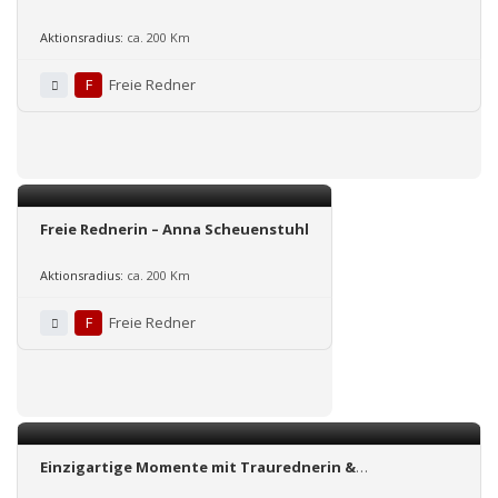
besonderen Tag
Aktionsradius:
ca. 200 Km
F
Freie Redner
Freie Rednerin – Anna Scheuenstuhl
Aktionsradius:
ca. 200 Km
F
Freie Redner
Einzigartige Momente mit Traurednerin &
Hochzeitssängerin Elisabeth Wörmann