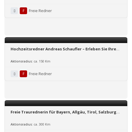
F
Freie Redner
Hochzeitsredner Andreas Schaufler – Erleben Sie Ihre
einzigartige freie Trauung
Aktionsradius:
ca. 150 Km
F
Freie Redner
Freie Traurednerin für Bayern, Allgäu, Tirol, Salzburger
Land und Umgebung
Aktionsradius:
ca. 300 Km