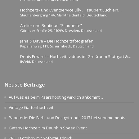
Hochzeits- und Eventservice Lilly ….zaubert Euch ein
Stauffenbergring 14A, Marktheidenfeld, Deutschland
unvergessliches Fest!
Atelier und Boutique “Silhouette”
Görlitzer Straße 25, 01099, Dresden, Deutschland
Jana & Dave – Die Hochzeitsfotografen
Kapellenweg 111, Schermbeck, Deutschland
Denis Erhardt – Hochzeitsvideos im Großraum Stuttgart &
Ilsfeld, Deutschland
Heilbronn
Neuste Beiträge
Auf was es beim Paarshooting wirklich ankommt…
Vintage Gartenhochzeit
Papeterie: Die Farb- und Designtrends 2017 bei sendmoments
Gatsby Hochzeit im Dauphin Speed Event
KRUU Fotobox mit Sofortausdruck