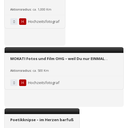
Aktionsradius:
ca. 1,000 Km
H
Hochzeitsfotograf
MOKATI Fotos und Film OHG – weil Du nur EINMAL
heiratest
Aktionsradius:
ca. 500 Km
H
Hochzeitsfotograf
Poetikknipse – im Herzen barfuß