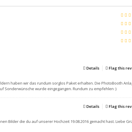
Details
Flag this re
Bildern haben wir das rundum sorglos Paket erhalten. Die PhotoBooth Anl
auf Sonderwünsche wurde eingegangen. Rundum zu empfehlen :)
Details
Flag this re
nen Bilder die du auf unserer Hochzeit 19.08.2016 gemacht hast. Liebe G