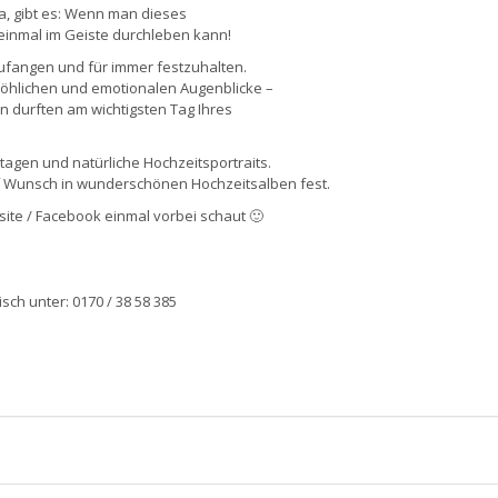
a, gibt es: Wenn man dieses
einmal im Geiste durchleben kann!
ufangen und für immer festzuhalten.
röhlichen und emotionalen Augenblicke –
in durften am wichtigsten Tag Ihres
tagen und natürliche Hochzeitsportraits.
uf Wunsch in wunderschönen Hochzeitsalben fest.
site / Facebook einmal vorbei schaut 🙂
sch unter: 0170 / 38 58 385