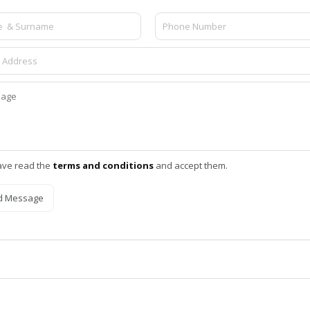
ave read the
terms and conditions
and accept them.
d Message