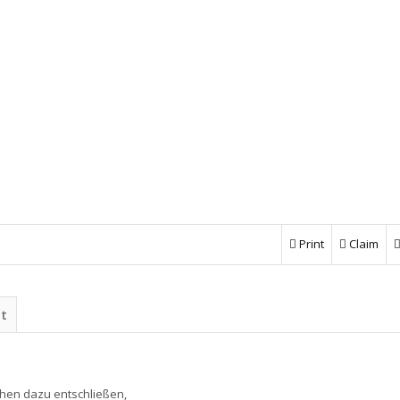
Print
Claim
ht
chen dazu entschließen,