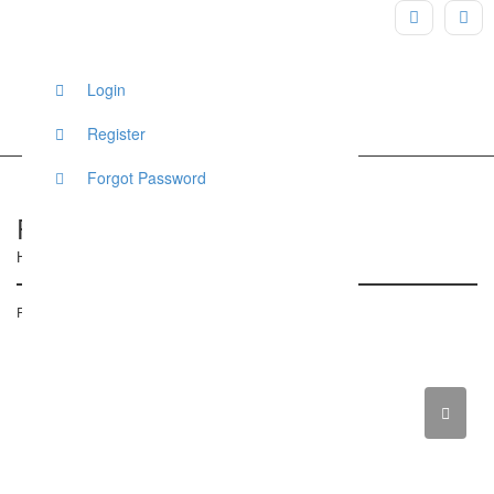
Login
Register
Forgot Password
R Motiv – Hochzeitsfotograf
Hamburg, Deutschland
Posted on 14. März 2018