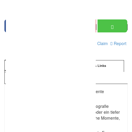
Print
Claim
Report
Information
Details & Links
Kartenansicht
Der Ursprung aller Gefühle – Emotionale Momente
festgehalten in Bildern.
Emotionale und natürliche Fotografie und Videografie
bestimmen unser Leben. Ein kleines Lächeln oder ein tiefer
Blick in die Augen des Liebsten – unvergessliche Momente,
die verblassen!