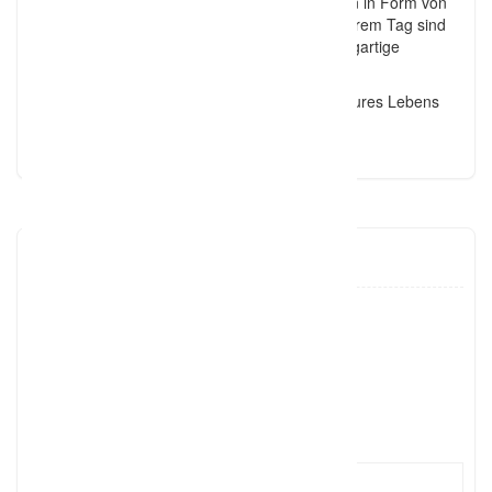
Wir halten diesen Moment fest und bringen ihn in Form von
Foto und Video unverwechselbar rüber. An Eurem Tag sind
wir der unsichtbarere Begleiter, der Eure einzigartige
Geschichte miterleben darf.
…wir begleiten euch an dem schönsten Tag eures Lebens
und erzählen eure Geschichte.
r-motiv
0174233
Click to see
R-motiv
Click to see
http://www.r-motiv.de