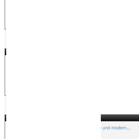
Aktionsradius:
ca. 50 Km
H
Hochzeitsfotograf
Hochzeitsfotograf Osnabrück
Aktionsradius:
ca. 1,000 Km
H
Hochzeitsfotograf
Hochzeitsfotograf aus Hannover für natürliche und moderne
Hochzeitsfotos