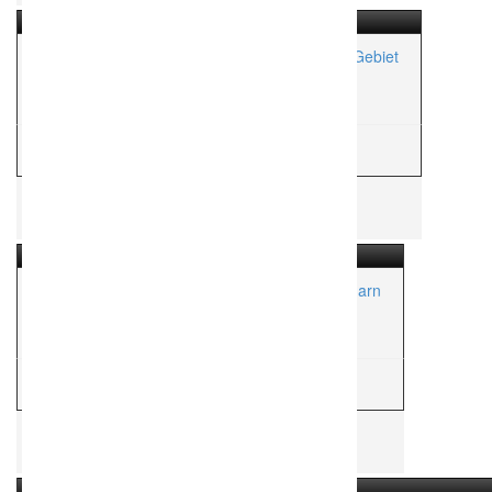
Euer Hochzeitsfotograf aus dem Rhein-Main Gebiet
Aktionsradius:
ca. 1,000 Km
H
Hochzeitsfotograf
Hochzeitsfotografin auf der Ostseeinsel Fehmarn
Aktionsradius:
ca. 150 Km
H
Hochzeitsfotograf