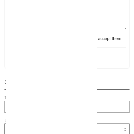
I have read the
terms and conditions
and accept them.
Submit Review
Suche
Textsuche
Dienstleister