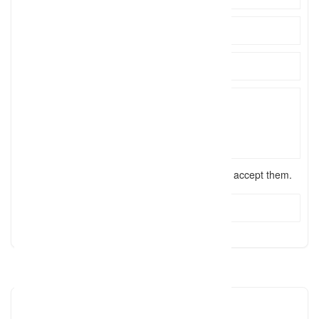
I have read the
terms and conditions
and accept them.
Send Message
Reviews