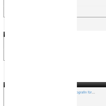
Aktionsradius:
ca. 150 Km
H
Hochzeitsfotograf
Pelka & Wilms Fotografie
H
Hochzeitsfotograf
klassisch, romantisch, märchenhaft deine Fotografin für
sinnliche Hochzeitsbilder
Aktionsradius:
ca. 50 Km