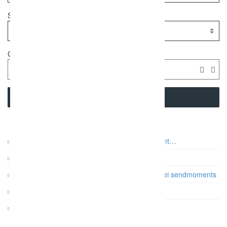
Standort
Geolocation
SEARCH
Auf was es beim Paarshooting wirklich ankommt…
Vintage Gartenhochzeit
Papeterie: Die Farb- und Designtrends 2017 bei sendmoments
Gatsby Hochzeit im Dauphin Speed Event
KRUU Fotobox mit Sofortausdruck