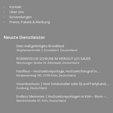
Kontakt
Über Uns
Einsendungen
Preise, Pakete & Werbung
Neuste Dienstleister
Dein maßgefertigtes Brautkleid
Stephanienstraße 7, Düsseldorf, Deutschland
ROMANTISCHE SCHEUNE IM WEINGUT LEO SAUER
Würzburger Straße 33, Eibelstadt, Deutschland
Fotofleur – Hochzeitsreportage, Hochzeitsfotograf in
Kieskaulerweg 145, 51109 Köln, Deutschland
Köln/NRW/Reinland-Pfalz
Visionlivemusic | Vom Solokünstler oder DJ und Partyband,-
Duisburg, Deutschland
hier finden Sie genau das, was Sie brauchen!
Endless Memories | Hochzeitsreportagen in Köln – Bonn –
Bahnhofstraße 47, Köln, Deutschland
NRW