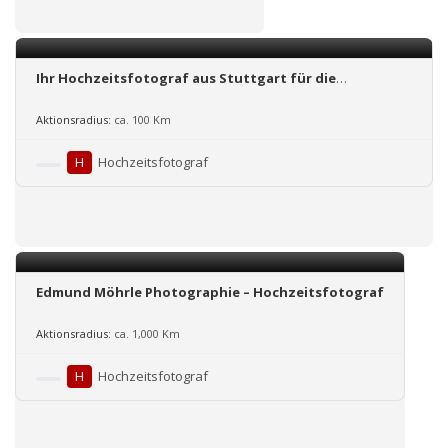
Ihr Hochzeitsfotograf aus Stuttgart für die
Hochzeitsreportage und Hochzeitsfotos in Stuttgart,
Ludwigsburg und Umgebung.
Aktionsradius:
ca. 100 Km
H
Hochzeitsfotograf
Edmund Möhrle Photographie – Hochzeitsfotograf
Aktionsradius:
ca. 1,000 Km
H
Hochzeitsfotograf