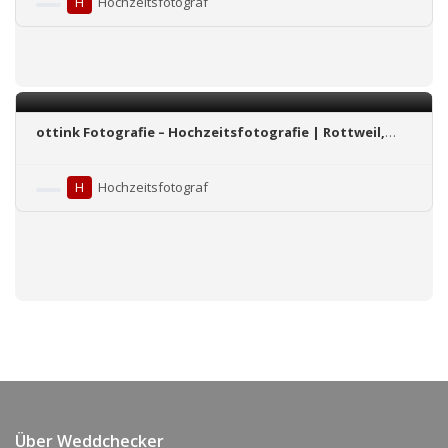
H
Hochzeitsfotograf
ottink Fotografie – Hochzeitsfotografie | Rottweil,
Stuttgart, BaWü / ganz Deutschland / Ausland
H
Hochzeitsfotograf
Über Weddchecker