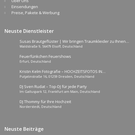
Über Uns
Einsendungen
Preise, Pakete & Werbung
Neuste Dienstleister
Susas Brautgeflüster | Wir bringen Traumkleider zu Ihnen
Waldstraße 9, 56479 Elsoff, Deutschland
nachhause!
Feuerfünkchen Feuershows
Erfurt, Deutschland
Kristin Kelm Fotografie – HOCHZEITSFOTOS IN
Putjatinstraße 16, 01259 Dresden, Deutschland
DRESDEN/BERLIN/BINZ
DJ Sven Rudat – Top-DJ für jede Party
Im Galluspark 12, Frankfurt am Main, Deutschland
DJ Thommy für Ihre Hochzeit
Norderstedt, Deutschland
Neuste Beiträge