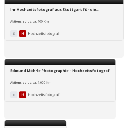
Ihr Hochzeitsfotograf aus Stuttgart für die
Hochzeitsreportage und Hochzeitsfotos in Stuttgart,
Ludwigsburg und Umgebung.
Aktionsradius:
ca. 100 Km
H
Hochzeitsfotograf
Edmund Möhrle Photographie – Hochzeitsfotograf
Aktionsradius:
ca. 1,000 Km
H
Hochzeitsfotograf