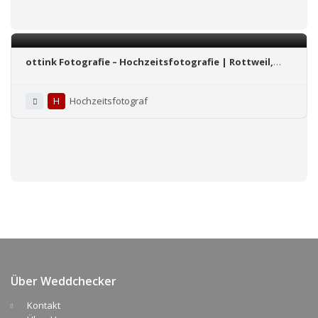
ottink Fotografie – Hochzeitsfotografie | Rottweil,
Stuttgart, BaWü / ganz Deutschland / Ausland
H
Hochzeitsfotograf
Über Weddchecker
Kontakt