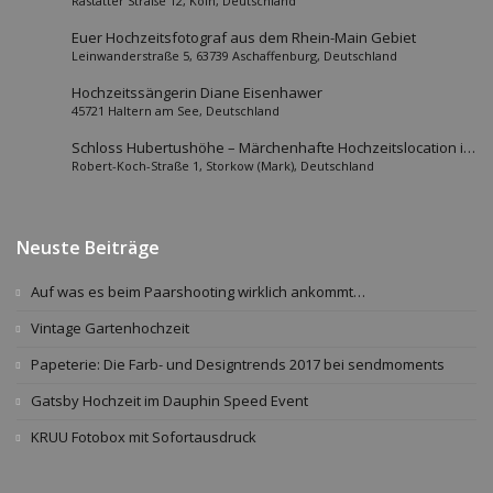
Rastatter Straße 12, Köln, Deutschland
Düsseldorf etc)
Euer Hochzeitsfotograf aus dem Rhein-Main Gebiet
Leinwanderstraße 5, 63739 Aschaffenburg, Deutschland
Hochzeitssängerin Diane Eisenhawer
45721 Haltern am See, Deutschland
Schloss Hubertushöhe – Märchenhafte Hochzeitslocation im
Robert-Koch-Straße 1, Storkow (Mark), Deutschland
Berliner Umland
Neuste Beiträge
Auf was es beim Paarshooting wirklich ankommt…
Vintage Gartenhochzeit
Papeterie: Die Farb- und Designtrends 2017 bei sendmoments
Gatsby Hochzeit im Dauphin Speed Event
KRUU Fotobox mit Sofortausdruck