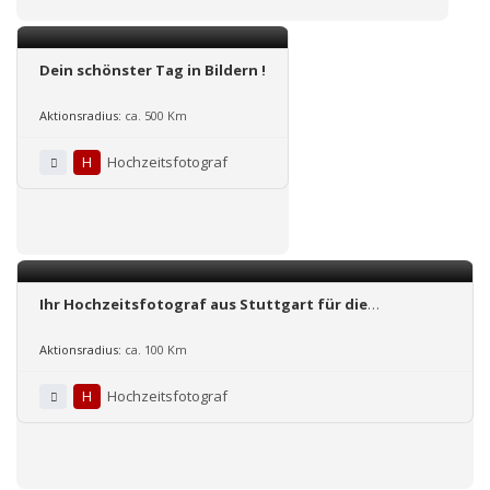
Dein schönster Tag in Bildern !
Aktionsradius:
ca. 500 Km
H
Hochzeitsfotograf
Ihr Hochzeitsfotograf aus Stuttgart für die
Hochzeitsreportage und Hochzeitsfotos in Stuttgart,
Ludwigsburg und Umgebung.
Aktionsradius:
ca. 100 Km
H
Hochzeitsfotograf