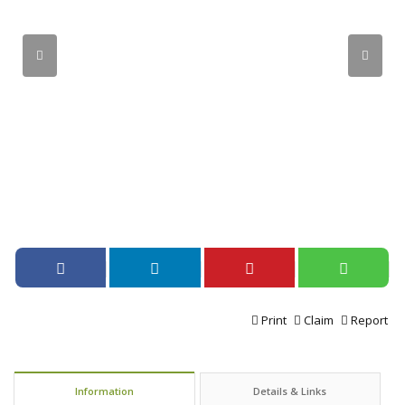
Print
Claim
Report
Information
Details & Links