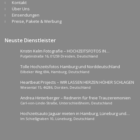
Kontakt
Über Uns
Einsendungen
Preise, Pakete & Werbung
Neuste Dienstleister
Kristin Kelm Fotografie – HOCHZEITSFOTOS IN
Putjatinstraße 16, 01259 Dresden, Deutschland
DRESDEN/BERLIN/BINZ
Tolle Hochzeitsfotos Hamburg und Norddeutschland
Eilbeker Weg 69A, Hamburg, Deutschland
Heartbeat Projects – WIR LASSEN HERZEN HÖHER SCHLAGEN
Wiesental 15, 46286, Dorsten, Deutschland
Andrea Hinterberger – Rednerin für freie Trauzeremonien
Carl-von-Linde-Straße, Unterschleißheim, Deutschland
Hochzeitsauto Jaguar mieten in Hamburg, Lüneburg und
Im Schießgraben 10, Lüneburg, Deutschland
Lübeck