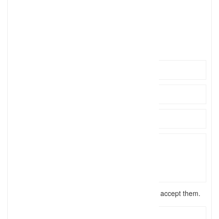
0157818
Click to see
contact
Click to see
https://www.michelehonorio.com/
I have read the
terms and conditions
and accept them.
Send Message