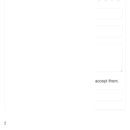
I have read the
terms and conditions
and accept them.
Submit Review
Suche