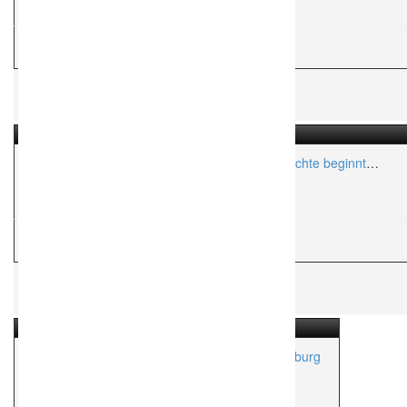
Aktionsradius:
ca. 100 Km
H
Hochzeitsfotograf
Jörg Stiegler Hochzeitsfotograf – Eure Geschichte beginnt
jetzt!
Aktionsradius:
ca. 50 Km
H
Hochzeitsfotograf
Dennis Williamson – Hochzeitsfotografie Hamburg
Aktionsradius:
ca. 500 Km