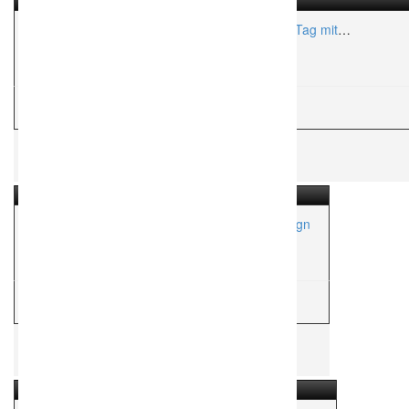
Cocos Studio – Wir begleiten euch an eurem Tag mit
professioneller Foto- und Videoreportage!
Aktionsradius:
ca. 500,000 Km
H
Hochzeitsfotograf
Heidi Lühr – Hochzeitsfotografin & Werbedesign
Aktionsradius:
ca. 100 Km
H
Hochzeitsfotograf