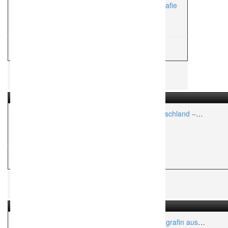
Hinrich Behrens – Event- und Hochzeitsfotografie
Aktionsradius:
ca. 50 Km
H
Hochzeitsfotograf
Fancy Shoots | Hochzeitsfotograf in Norddeutschland –
Hochzeitsfotografie mit Liebe!
Aktionsradius:
ca. 50 Km
H
Hochzeitsfotograf
Michele Honório Photography – Hochzeitsfotografin aus