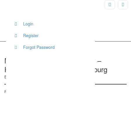
Login
Register
Forgot Password
Michele Honório Photography –
Hochzeitsfotografin aus Hamburg
Eppendorfer Landstraße, Hamburg, Deutschland
Posted on 14. Januar 2019