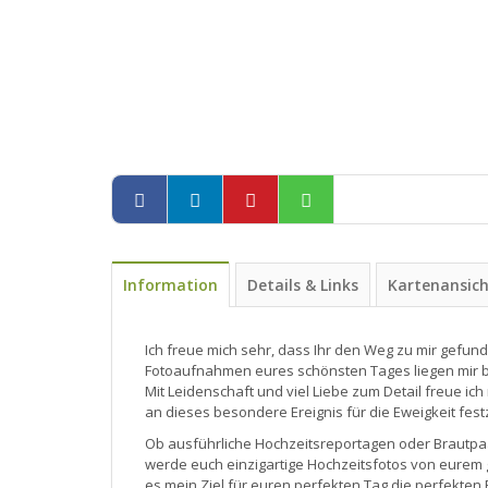
Information
Details & Links
Kartenansic
Ich freue mich sehr, dass Ihr den Weg zu mir gefun
Fotoaufnahmen eures schönsten Tages liegen mir 
Mit Leidenschaft und viel Liebe zum Detail freue ic
an dieses besondere Ereignis für die Eweigkeit fest
Ob ausführliche Hochzeitsreportagen oder Brautpaar
werde euch einzigartige Hochzeitsfotos von eurem g
es mein Ziel für euren perfekten Tag die perfekten