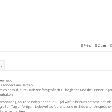
Print
Claim
ht
den habt.
besonders am Herzen.
h mich darauf, eure Hochzeit fotografisch zu begleiten und die Erinnerunge
zuhalten.
shooting, ob 12 Stunden oder nur 2. Egal wofür ihr euch entscheidet, ich
roßen Tag anfertigen. Liebevoll aufbereitet und mit höchsten Ansprüchen
 Fotos zu machen.