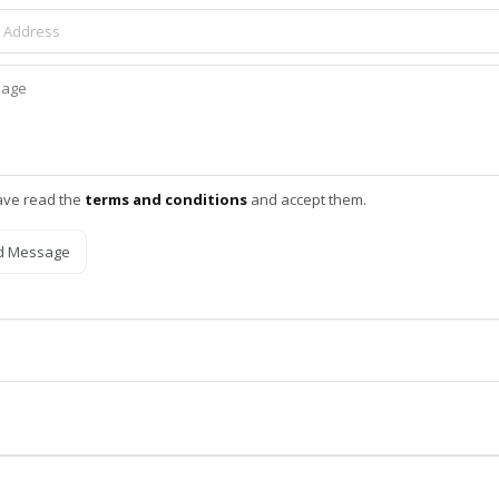
ave read the
terms and conditions
and accept them.
d Message