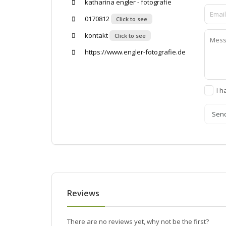
katharina engler - fotografie
0170812
Click to see
kontakt
Click to see
https://www.engler-fotografie.de
I h
Sen
Reviews
There are no reviews yet, why not be the first?