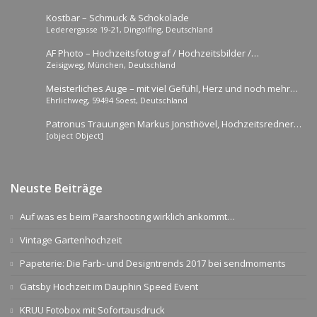
Kostbar – Schmuck & Schokolade
Lederergasse 19-21, Dingolfing, Deutschland
AF Photo – Hochzeitsfotograf / Hochzeitsbilder /
Zeisigweg, München, Deutschland
Hochzeitsreportage
Meisterliches Auge – mit viel Gefühl, Herz und noch mehr
Ehrlichweg, 59494 Soest, Deutschland
Spaß
Patronus Trauungen Markus Jonsthövel, Hochzeitsredner
[object Object]
für NRW und weiter
Neuste Beiträge
Auf was es beim Paarshooting wirklich ankommt…
Vintage Gartenhochzeit
Papeterie: Die Farb- und Designtrends 2017 bei sendmoments
Gatsby Hochzeit im Dauphin Speed Event
KRUU Fotobox mit Sofortausdruck