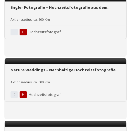
Engler Fotografie – Hochzeitsfotografie aus dem
Münsterland und Umgebung
Aktionsradius:
ca. 100 Km
H
Hochzeitsfotograf
Nature Weddings – Nachhaltige Hochzeits­fotografie
für naturverliebte Paare, echte Gefühle & grünere
Hochzeiten
Aktionsradius:
ca. 500 Km
H
Hochzeitsfotograf