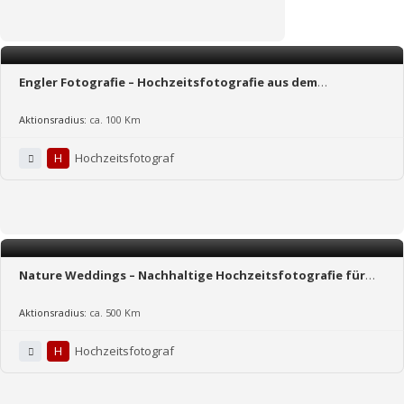
Engler Fotografie – Hochzeitsfotografie aus dem
Münsterland und Umgebung
Aktionsradius:
ca. 100 Km
H
Hochzeitsfotograf
Nature Weddings – Nachhaltige Hochzeits­fotografie für
naturverliebte Paare, echte Gefühle & grünere Hochzeiten
Aktionsradius:
ca. 500 Km
H
Hochzeitsfotograf