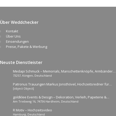
Über Weddchecker
Kontakt
Über Uns
Einsendungen
Preise, Pakete & Werbung
Neuste Dienstleister
Medapi Schmuck – Memorials, Manschettenknöpfe, Armbänder
73257, Köngen, Deutschland
alles nach Wunsch mit Bild oder Text
Patronus Trauungen Markus Jonsthövel, Hochzeitsredner für
[object Object]
NRW und weiter
goldklee Events & Design – Dekoration, Verleih, Papeterie &
Am Triebweg 16, 74736 Hardheim, Deutschland
Blumenschmuck für euren ganz besonderen Tag
R Motiv – Hochzeitsvideo
Hamburg, Deutschland